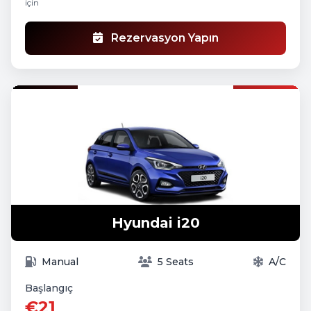
için
Rezervasyon Yapın
Hyundai i20
Manual
5 Seats
A/C
Başlangıç
€21