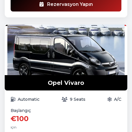
Rezervasyon Yapın
Opel Vivaro
Automatic
9 Seats
A/C
Başlangıç
€100
için