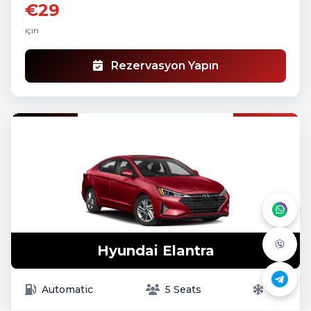
€29
için
Rezervasyon Yapın
Hyundai Elantra
Automatic
5 Seats
A/C