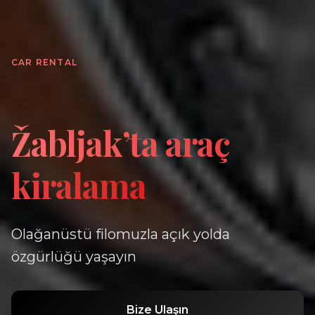
CAR RENTAL
Žabljak’ta araç
kiralama
Olağanüstü filomuzla açık yolda
özgürlüğü yaşayın
Bize Ulaşın