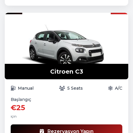
Citroen C3
Manual
5 Seats
A/C
Başlangıç
€25
için
Rezervasyon Yapın