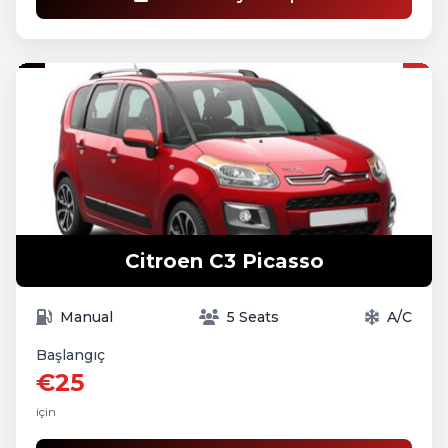
Citroen C3 Picasso
Manual
5 Seats
A/C
Başlangıç
€25
için