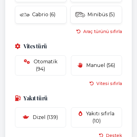
Cabrio (6)
Minibüs (5)
Araç türünü sıfırla
Vites türü
Otomatik
Manuel (56)
(94)
Vitesi sıfırla
Yakıt türü
Yakıtı sıfırla
Dizel (139)
(10)
Destek