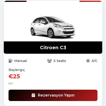
Citroen C3
Manual
5 Seats
A/C
Başlangıç
€25
için
Rezervasyon Yapın