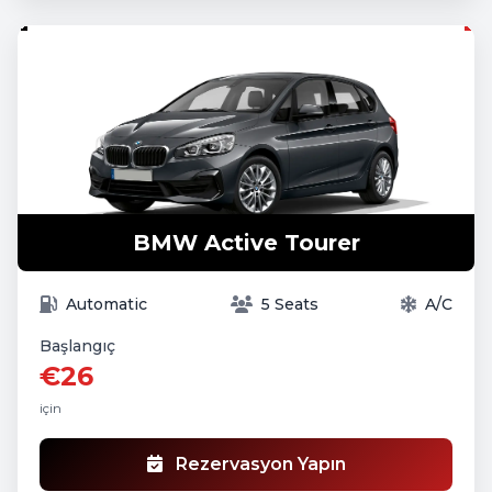
BMW Active Tourer
Automatic
5 Seats
A/C
Başlangıç
€26
için
Rezervasyon Yapın