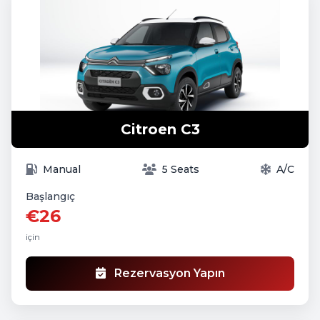
Citroen C3
Manual
5 Seats
A/C
Başlangıç
€26
için
Rezervasyon Yapın