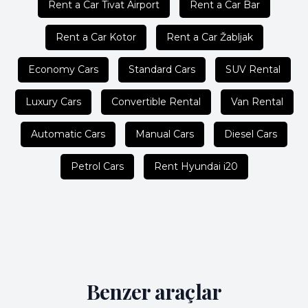
Rent a Car Tivat Airport
Rent a Car Bar
Rent a Car Kotor
Rent a Car Žabljak
Economy Cars
Standard Cars
SUV Rental
Luxury Cars
Convertible Rental
Van Rental
Automatic Cars
Manual Cars
Diesel Cars
Petrol Cars
Rent Hyundai i20
Benzer araçlar