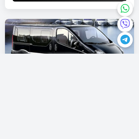
Opel Vivaro
€87.00
/günlük
Rezervasyon Yapın