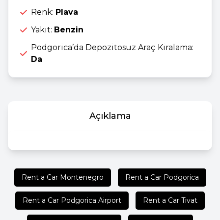
Renk:
Plava
Yakıt:
Benzin
Podgorica’da Depozitosuz Araç Kiralama:
Da
Açıklama
Rent a Car Montenegro
Rent a Car Podgorica
Rent a Car Podgorica Airport
Rent a Car Tivat