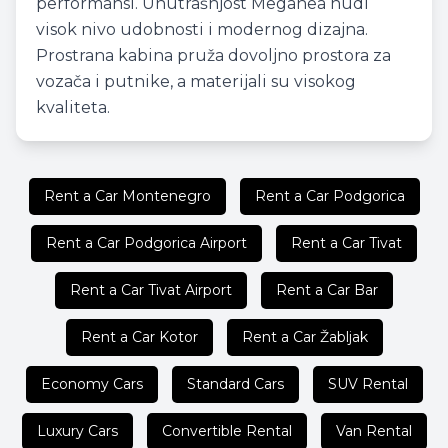
performansi. Unutrašnjost Meganea nudi
visok nivo udobnosti i modernog dizajna.
Prostrana kabina pruža dovoljno prostora za
vozača i putnike, a materijali su visokog
kvaliteta.
Rent a Car Montenegro
Rent a Car Podgorica
Rent a Car Podgorica Airport
Rent a Car Tivat
Rent a Car Tivat Airport
Rent a Car Bar
Rent a Car Kotor
Rent a Car Žabljak
Economy Cars
Standard Cars
SUV Rental
Luxury Cars
Convertible Rental
Van Rental