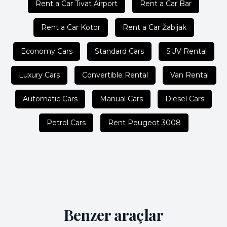
Rent a Car Tivat Airport
Rent a Car Bar
Rent a Car Kotor
Rent a Car Žabljak
Economy Cars
Standard Cars
SUV Rental
Luxury Cars
Convertible Rental
Van Rental
Automatic Cars
Manual Cars
Diesel Cars
Petrol Cars
Rent Peugeot 3008
Benzer araçlar