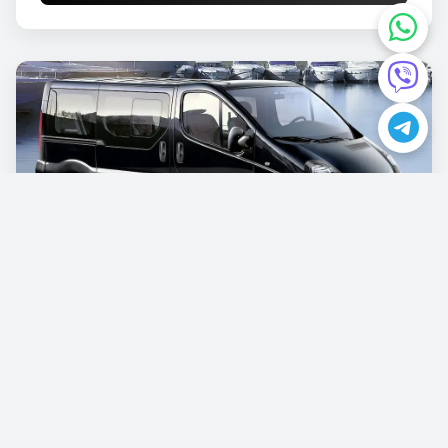
Opel Vivaro
€87.00
/günlük
Rezervasyon Yapın