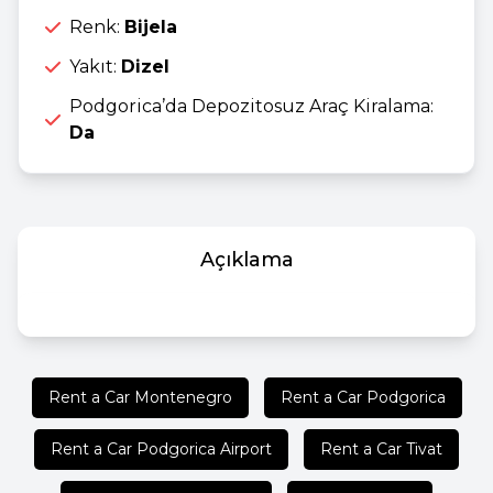
Renk:
Bijela
Yakıt:
Dizel
Podgorica’da Depozitosuz Araç Kiralama:
Da
Açıklama
Rent a Car Montenegro
Rent a Car Podgorica
Rent a Car Podgorica Airport
Rent a Car Tivat