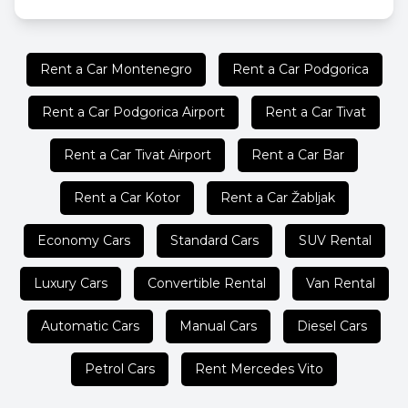
Rent a Car Montenegro
Rent a Car Podgorica
Rent a Car Podgorica Airport
Rent a Car Tivat
Rent a Car Tivat Airport
Rent a Car Bar
Rent a Car Kotor
Rent a Car Žabljak
Economy Cars
Standard Cars
SUV Rental
Luxury Cars
Convertible Rental
Van Rental
Automatic Cars
Manual Cars
Diesel Cars
Petrol Cars
Rent Mercedes Vito