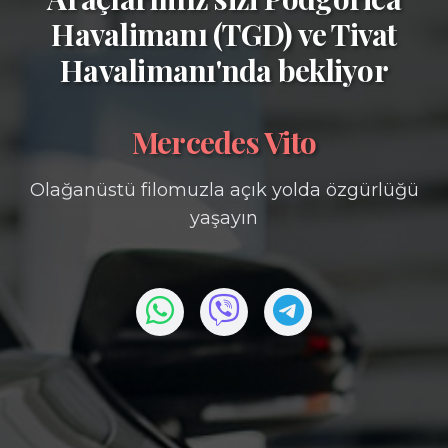
Havalimanı (TGD)
ve
Tivat
Havalimanı'nda bekliyor
Mercedes Vito
Olağanüstü filomuzla açık yolda özgürlüğü
yaşayın