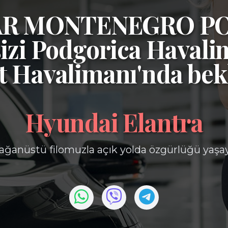
CAR MONTENEGRO P
izi
Podgorica Havali
t Havalimanı'nda bek
Hyundai Elantra
ağanüstü filomuzla açık yolda özgürlüğü yaşa