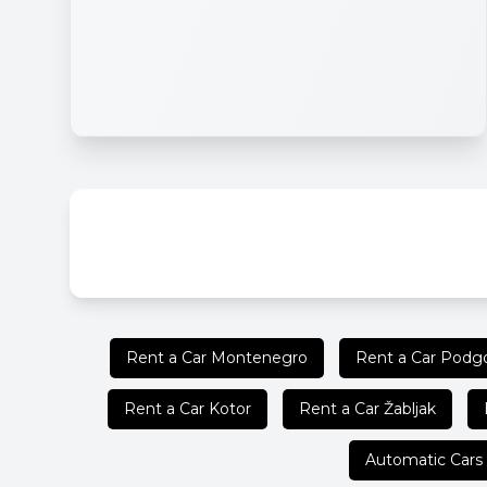
Rent a Car Montenegro
Rent a Car Podgo
Rent a Car Kotor
Rent a Car Žabljak
Automatic Cars