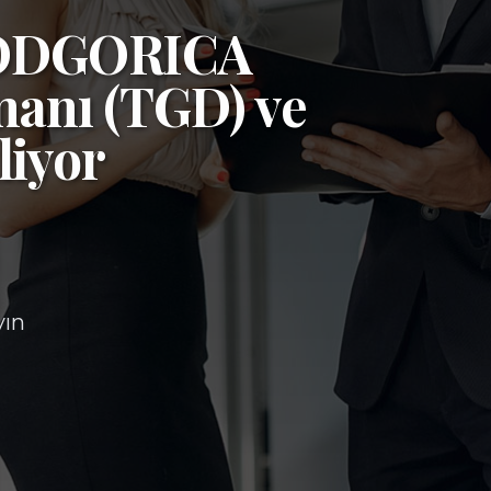
ODGORICA
manı (TGD)
ve
liyor
yın