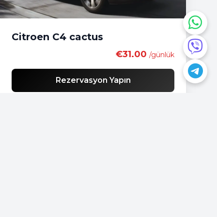
Citroen C4 cactus
€31.00
/günlük
Rezervasyon Yapın
Bir sorunuz mu var?
📍
Podgorica, Montenegro
📞
+382 69 957595