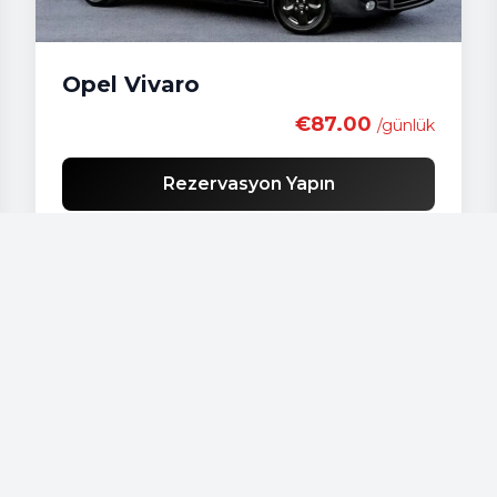
Opel Vivaro
€87.00
/günlük
Rezervasyon Yapın
Araçlarımız
Audi - A 4
Audi - A3