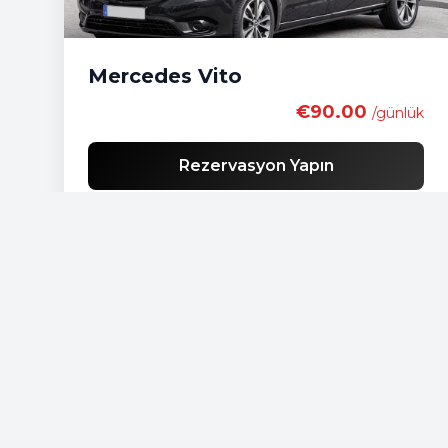
Mercedes Vito
€90.00
/günlük
Rezervasyon Yapın
Ücretsiz teslimat
Ekonomik araç listesi
Standart araç listesi