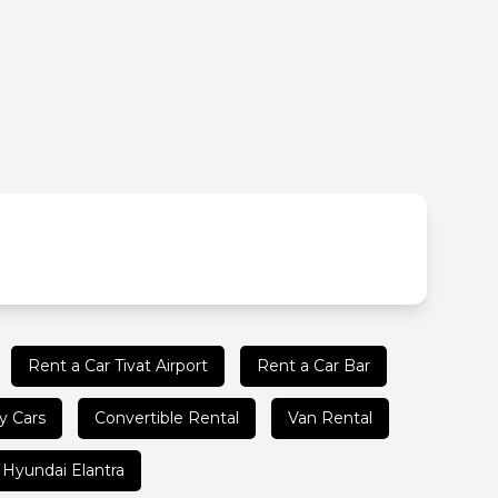
Rent a Car Tivat Airport
Rent a Car Bar
y Cars
Convertible Rental
Van Rental
 Hyundai Elantra