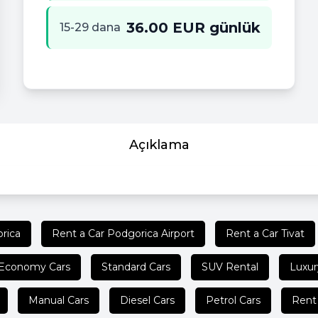
36.00 EUR günlük
15-29 dana
Açıklama
rica
Rent a Car Podgorica Airport
Rent a Car Tivat
Economy Cars
Standard Cars
SUV Rental
Luxur
Manual Cars
Diesel Cars
Petrol Cars
Rent