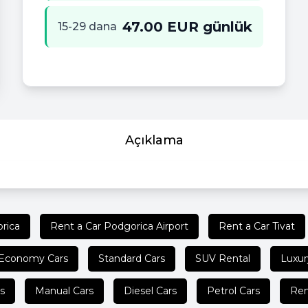
47.00 EUR günlük
15-29 dana
Açıklama
rica
Rent a Car Podgorica Airport
Rent a Car Tivat
Economy Cars
Standard Cars
SUV Rental
Luxur
s
Manual Cars
Diesel Cars
Petrol Cars
Ren