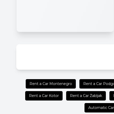
Rent a Car Montenegro
Rent a Car Podgo
Rent a Car Kotor
Rent a Car Žabljak
Automatic Car