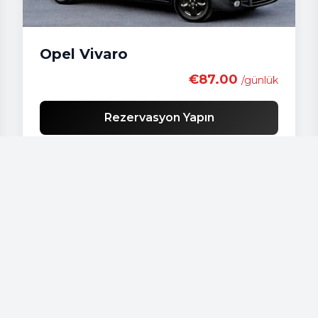
Opel Vivaro
€87.00
/günlük
Rezervasyon Yapın
Araçlarımız
Audi - A 4
Audi - A3