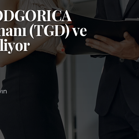
ODGORICA
manı (TGD)
ve
liyor
yın