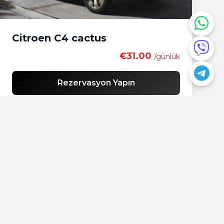
Citroen C4 cactus
€31.00
/günlük
Rezervasyon Yapın
Bir sorunuz mu var?
📍
Podgorica, Montenegro
📞
+382 69 957595