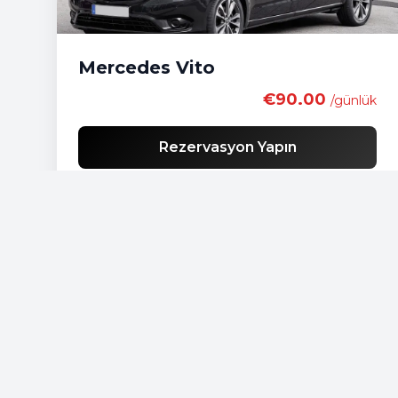
Mercedes Vito
€90.00
/günlük
Rezervasyon Yapın
Ücretsiz teslimat
Ekonomik araç listesi
Standart araç listesi