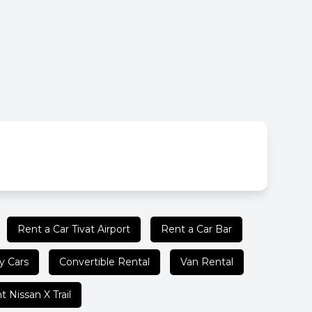
Rent a Car Tivat Airport
Rent a Car Bar
y Cars
Convertible Rental
Van Rental
t Nissan X Trail