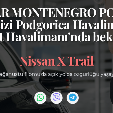
CAR MONTENEGRO P
izi
Podgorica Havali
t Havalimanı'nda bek
Nissan X Trail
ağanüstü filomuzla açık yolda özgürlüğü yaşa