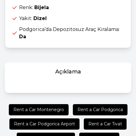
Renk:
Bijela
Yakıt:
Dizel
Podgorica’da Depozitosuz Araç Kiralama:
Da
Açıklama
Rent a Car Montenegro
Rent a Car Podgorica
Rent a Car Podgorica Airport
Rent a Car Tivat