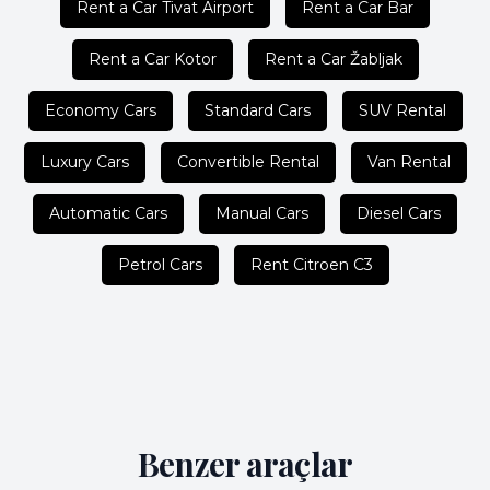
Rent a Car Tivat Airport
Rent a Car Bar
Rent a Car Kotor
Rent a Car Žabljak
Economy Cars
Standard Cars
SUV Rental
Luxury Cars
Convertible Rental
Van Rental
Automatic Cars
Manual Cars
Diesel Cars
Petrol Cars
Rent Citroen C3
Benzer araçlar