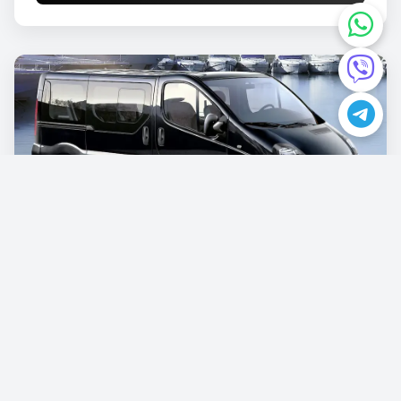
Opel Vivaro
€87.00
/günlük
Rezervasyon Yapın