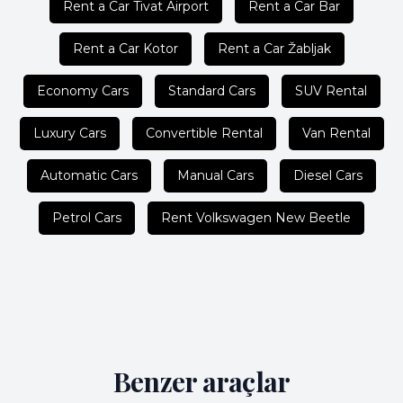
Rent a Car Tivat Airport
Rent a Car Bar
Rent a Car Kotor
Rent a Car Žabljak
Economy Cars
Standard Cars
SUV Rental
Luxury Cars
Convertible Rental
Van Rental
Automatic Cars
Manual Cars
Diesel Cars
Petrol Cars
Rent Volkswagen New Beetle
Benzer araçlar