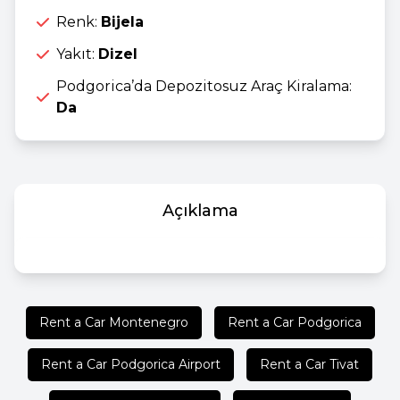
Renk:
Bijela
Yakıt:
Dizel
Podgorica’da Depozitosuz Araç Kiralama:
Da
Açıklama
Rent a Car Montenegro
Rent a Car Podgorica
Rent a Car Podgorica Airport
Rent a Car Tivat