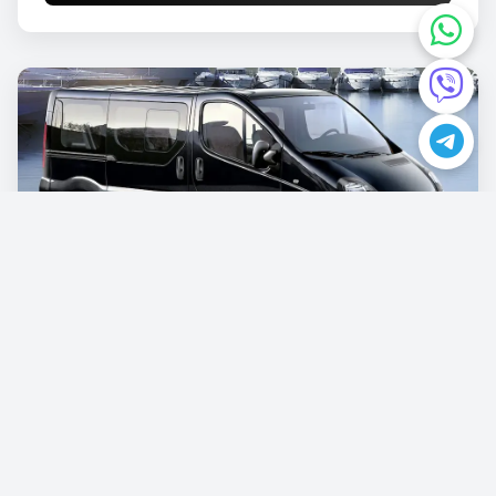
Opel Vivaro
€87.00
/günlük
Rezervasyon Yapın