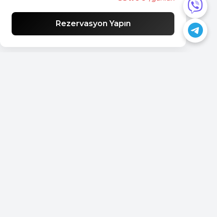
Rezervasyon Yapın
Bir sorunuz mu var?
📍
Podgorica, Montenegro
📞
+382 69 957595
📧
office@rentacarmontenegro.com