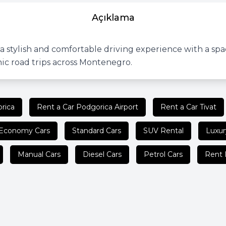
Açıklama
 stylish and comfortable driving experience with a sp
enic road trips across Montenegro.
rica
Rent a Car Podgorica Airport
Rent a Car Tivat
Economy Cars
Standard Cars
SUV Rental
Luxur
Manual Cars
Diesel Cars
Petrol Cars
Rent 