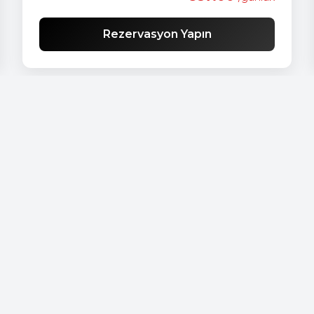
Rezervasyon Yapın
Araçlarımız
Audi - A 4
Audi - A3
Audi - A4
Audi - A6
Audi - A8
Audi - Q3