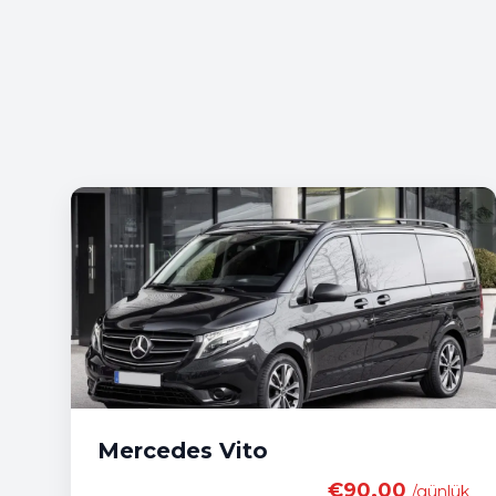
Mercedes Vito
€90.00
/günlük