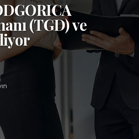
ODGORICA
manı (TGD)
ve
liyor
yın