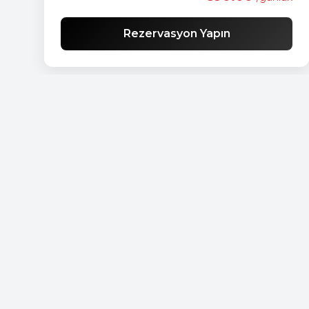
Rezervasyon Yapın
Ücretsiz teslimat
Ekonomik araç listesi
Standart araç listesi
SUV araç listesi
Lüks araç listesi
Cabrio araç listesi
Minibüs araç listesi