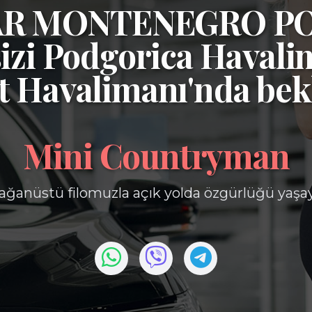
CAR MONTENEGRO P
izi
Podgorica Havali
t Havalimanı'nda bek
Mini Countryman
ağanüstü filomuzla açık yolda özgürlüğü yaşa