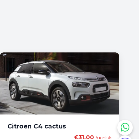
Citroen C4 cactus
€31.00
/günlük