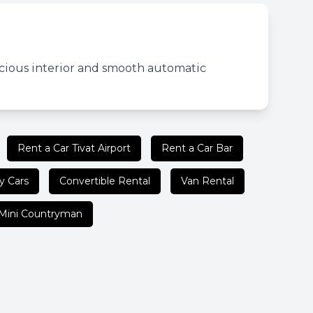
acious interior and smooth automatic
Rent a Car Tivat Airport
Rent a Car Bar
y Cars
Convertible Rental
Van Rental
Mini Countryman