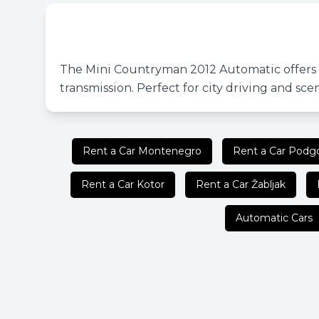
The Mini Countryman 2012 Automatic offers a
transmission. Perfect for city driving and sc
Rent a Car Montenegro
Rent a Car Podgo
Rent a Car Kotor
Rent a Car Žabljak
Automatic Cars