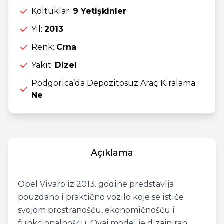
Koltuklar:
9 Yetişkinler
Yıl:
2013
Renk:
Crna
Yakıt:
Dizel
Podgorica’da Depozitosuz Araç Kiralama:
Ne
Açıklama
Opel Vivaro iz 2013. godine predstavlja
pouzdano i praktično vozilo koje se ističe
svojom prostranošću, ekonomičnošću i
funkcionalnošću. Ovaj model je dizajniran