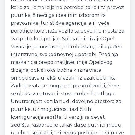
kako za komercijalne potrebe, tako i za prevoz
putnika, čineći ga idealnim izborom za
prevoznike, turističke agencije, ali i veće
porodice koje traže vozilo sa dovoljno mesta za
sve putnike i prtljag. Spoljašnji dizajn Opel
Vivara je jednostavan, ali robustan, prilagođen
intenzivnoj svakodnevnoj upotrebi. Prednja
maska nosi prepoznatljive linije Opelovog
dizajna, dok široka bočna klizna vrata
omogućavaju lakši ulazak i izlazak putnika.
Zadnja vrata se mogu potpuno otvoriti, čime
se olakšava utovar i istovar robe ili prtljaga.
Unutrašnjost vozila nudi dovoljno prostora za
putnike, uz mogućnost različitih
konfiguracija sedišta. U verziji sa devet
sjedišta, raspored je takav da se putnici mogu
udobno smjestiti, pri čemu poslednji red može