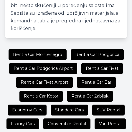
biti nešto skučeniji u poređenju sa ostalima.
Sedišta su izrađena od izdržljivih materijala, a
komandna tabla je pregledna i jednostavna za
korišćenje.
Rent a Car Montenegro
Rent a Car Podgorica
Rent a Car Podgorica Airport
Rent a Car Tivat
Rent a Car Tivat Airport
Rent a Car Bar
Rent a Car Kotor
Rent a Car Žabljak
Economy Cars
Standard Cars
SUV Rental
Luxury Cars
Convertible Rental
Van Rental