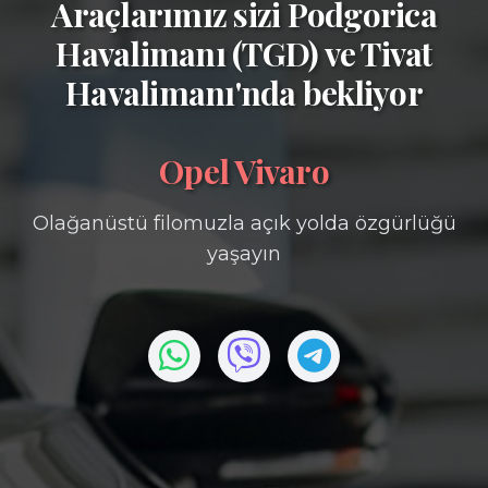
Araçlarımız sizi
Podgorica
Havalimanı (TGD)
ve
Tivat
Havalimanı'nda bekliyor
Opel Vivaro
Olağanüstü filomuzla açık yolda özgürlüğü
yaşayın