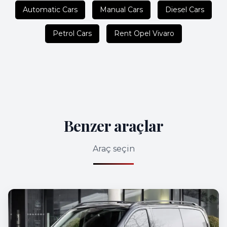
Automatic Cars
Manual Cars
Diesel Cars
Petrol Cars
Rent Opel Vivaro
Benzer araçlar
Araç seçin