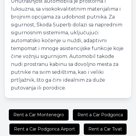
Unutrašnjost automobila je prostorna i
luksuzna, sa visokokvalitetnim materijalima i
brojnim opcijama za udobnost putnika. Za
sigurnost, Škoda Superb dolazi sa naprednim
sigurnosnim sistemima, uključujući
automatsko kočenje u nuždi, adaptivni
tempomat i mnoge asistencijske funkcije koje
čine vožnju sigurnijom. Automobil takođe
nudi prostranu kabinu sa dovoljno mesta za
putnike na svim sedištima, kao i veliki
prtljažnik, što ga čini idealnim za duže
putovanja ili porodice.
Rent a Car Montenegro
Rent a Car Podgorica
Rent a Car Podgorica Airport
Rent a Car Tivat