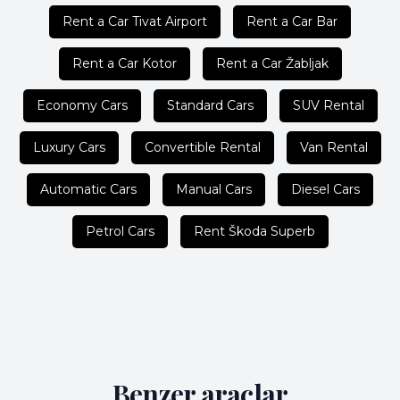
Rent a Car Tivat Airport
Rent a Car Bar
Rent a Car Kotor
Rent a Car Žabljak
Economy Cars
Standard Cars
SUV Rental
Luxury Cars
Convertible Rental
Van Rental
Automatic Cars
Manual Cars
Diesel Cars
Petrol Cars
Rent Škoda Superb
Benzer araçlar