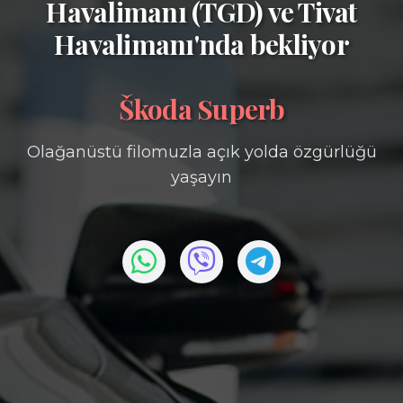
Havalimanı (TGD)
ve
Tivat
Havalimanı'nda bekliyor
Škoda Superb
Olağanüstü filomuzla açık yolda özgürlüğü
yaşayın