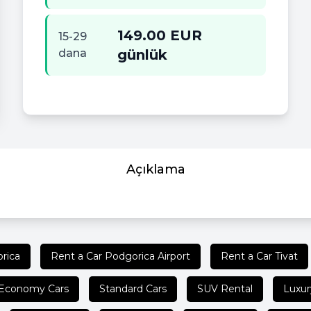
149.00 EUR
15-29
dana
günlük
Açıklama
rica
Rent a Car Podgorica Airport
Rent a Car Tivat
Economy Cars
Standard Cars
SUV Rental
Luxur