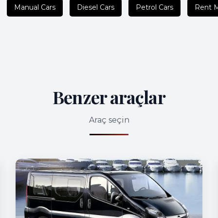
Manual Cars
Diesel Cars
Petrol Cars
Rent 
Benzer araçlar
Araç seçin