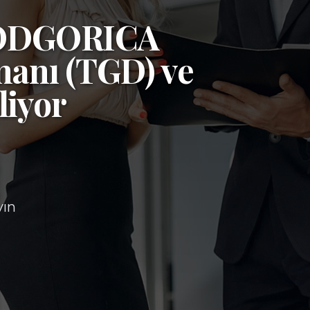
ODGORICA
manı (TGD)
ve
liyor
yın