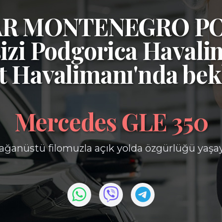
CAR MONTENEGRO P
izi
Podgorica Havali
t Havalimanı'nda bek
Mercedes GLE 350
ağanüstü filomuzla açık yolda özgürlüğü yaşa