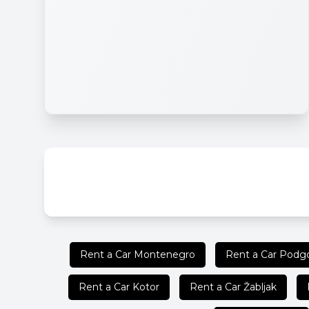
Rent a Car Montenegro
Rent a Car Podgo
Rent a Car Kotor
Rent a Car Žabljak