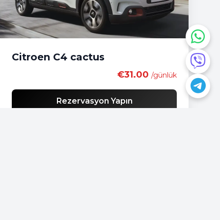
Citroen C4 cactus
€31.00
/günlük
Rezervasyon Yapın
Bir sorunuz mu var?
📍
Podgorica, Montenegro