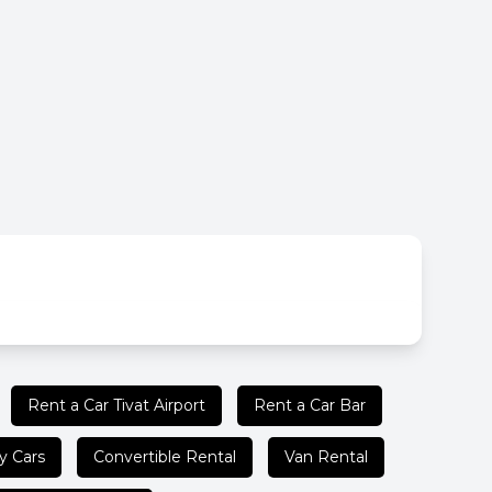
Rent a Car Tivat Airport
Rent a Car Bar
y Cars
Convertible Rental
Van Rental