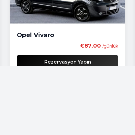
Opel Vivaro
€87.00
/günlük
Rezervasyon Yapın
Araçlarımız
Audi - A 4