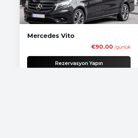
Mercedes Vito
€90.00
/günlük
Rezervasyon Yapın
Ücretsiz teslimat
Ekonomik araç listesi