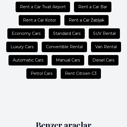
Rent a Car Tivat Airport
Rent a Car Bar
Rent a Car Kotor
Rent a Car Žabljak
Economy Cars
Standard Cars
SUV Rental
Luxury Cars
Convertible Rental
Van Rental
Automatic Cars
Manual Cars
Diesel Cars
Petrol Cars
Rent Citroen C3
Benzer araçlar