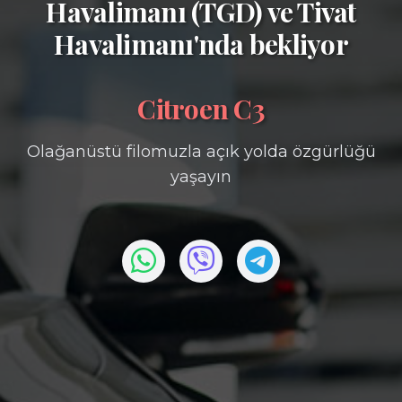
Havalimanı (TGD)
ve
Tivat
Havalimanı'nda bekliyor
Citroen C3
Olağanüstü filomuzla açık yolda özgürlüğü
yaşayın