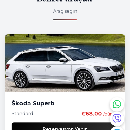
Araç seçin
Škoda Superb
€68.00
Standard
/günlük
Rezervasyon Yapın