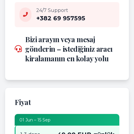
24/7 Support
+382 69 957595
Bizi arayın veya mesaj
gönderin – istediğiniz aracı
kiralamanın en kolay yolu
Fiyat
01 Jun – 15 Sep