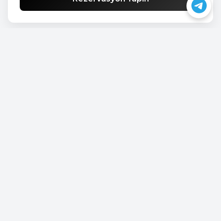
BMW Active Tourer
€45.00
Standard
/günlük
Rezervasyon Yapın