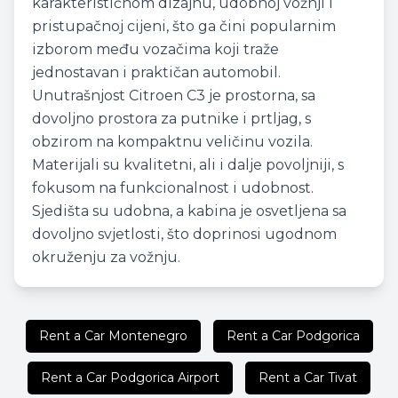
karakterističnom dizajnu, udobnoj vožnji i
pristupačnoj cijeni, što ga čini popularnim
izborom među vozačima koji traže
jednostavan i praktičan automobil.
Unutrašnjost Citroen C3 je prostorna, sa
dovoljno prostora za putnike i prtljag, s
obzirom na kompaktnu veličinu vozila.
Materijali su kvalitetni, ali i dalje povoljniji, s
fokusom na funkcionalnost i udobnost.
Sjedišta su udobna, a kabina je osvetljena sa
dovoljno svjetlosti, što doprinosi ugodnom
okruženju za vožnju.
Rent a Car Montenegro
Rent a Car Podgorica
Rent a Car Podgorica Airport
Rent a Car Tivat