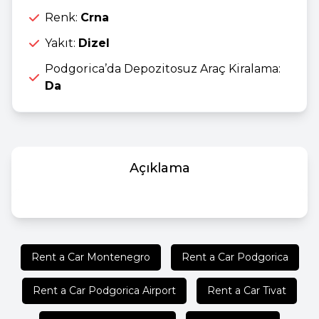
Renk:
Crna
Yakıt:
Dizel
Podgorica’da Depozitosuz Araç Kiralama:
Da
Açıklama
Rent a Car Montenegro
Rent a Car Podgorica
Rent a Car Podgorica Airport
Rent a Car Tivat