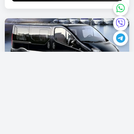
Opel Vivaro
€87.00
/günlük
Rezervasyon Yapın