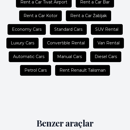
Rent a Car Tivat Airport
Rent a Car Bar
Rent a Car Kotor
Rent a Car Žabljak
Economy Cars
Standard Cars
SUV Rental
Luxury Cars
Convertible Rental
Van Rental
Automatic Cars
Manual Cars
Diesel Cars
Petrol Cars
Rent Renault Talisman
Benzer araçlar