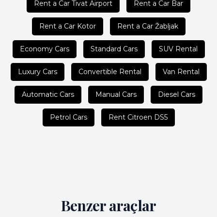
Rent a Car Tivat Airport
Rent a Car Bar
Rent a Car Kotor
Rent a Car Žabljak
Economy Cars
Standard Cars
SUV Rental
Luxury Cars
Convertible Rental
Van Rental
Automatic Cars
Manual Cars
Diesel Cars
Petrol Cars
Rent Citroen DS5
Benzer araçlar