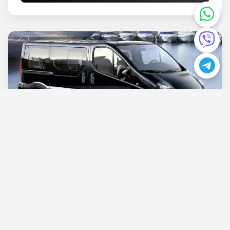
Opel Vivaro
€87.00
/günlük
Rezervasyon Yapın