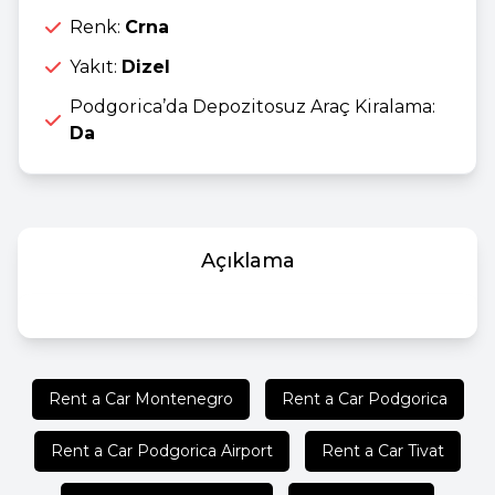
Renk:
Crna
Yakıt:
Dizel
Podgorica’da Depozitosuz Araç Kiralama:
Da
Açıklama
Rent a Car Montenegro
Rent a Car Podgorica
Rent a Car Podgorica Airport
Rent a Car Tivat