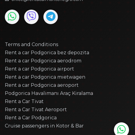
BMW - X1
BMW - X1
BMW - X6
Citroen - C3
Citroen - C3
Citroen - C3
Terms and Conditions
Citroen - C3
Rent a car Podgorica bez depozita
Rent a car Podgorica aerodrom
Citroen - C3 Picasso
Rent a car Podgorica airport
Citroen - C4
Rent a car Podgorica mietwagen
Citroen - C4
Rent a car Podgorica aeroport
Citroen - C4
Podgorica Havalimanı Araç Kiralama
Citroen - C4
Rent a Car Tivat
Citroen - C4 Cactus
Rent a Car Tivat Aeroport
Citroen - C4 cactus
Rent a Car Podgorica
Citroen - C4 CACTUS
Cruise passengers in Kotor & Bar
Citroen - DS5