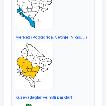
Merkez (Podgorica, Cetinje, Nikšić …)
Kuzey (dağlar ve milli parklar)