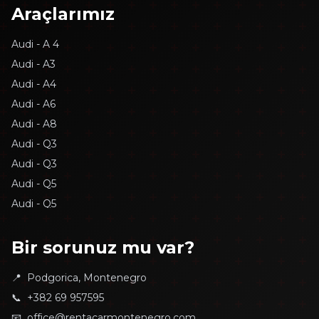
Araçlarımız
Audi - A 4
Audi - A3
Audi - A4
Audi - A6
Audi - A8
Audi - Q3
Audi - Q3
Audi - Q5
Audi - Q5
BMW - 116d
BMW - 118D
Bir sorunuz mu var?
BMW - 3
📍
Podgorica, Montenegro
BMW - 3
📞
+382 69 957595
BMW - Active Tourer
📧
office@rentacarmontenegro.com