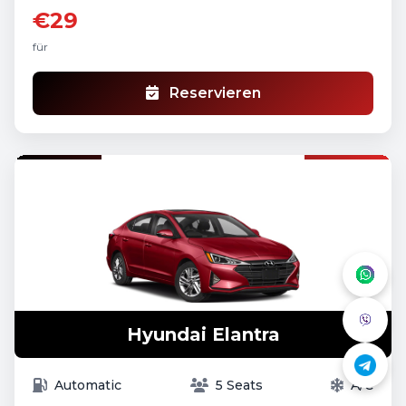
€29
für
Reservieren
Hyundai Elantra
Automatic
5 Seats
A/C