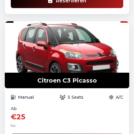
Reservieren
Citroen C3 Picasso
Manual
5 Seats
A/C
Ab
€25
für