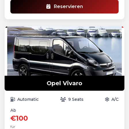
Reservieren
Opel Vivaro
Automatic
9 Seats
A/C
Ab
€100
für