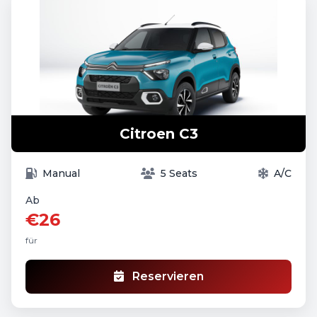
Citroen C3
Manual
5 Seats
A/C
Ab
€26
für
Reservieren