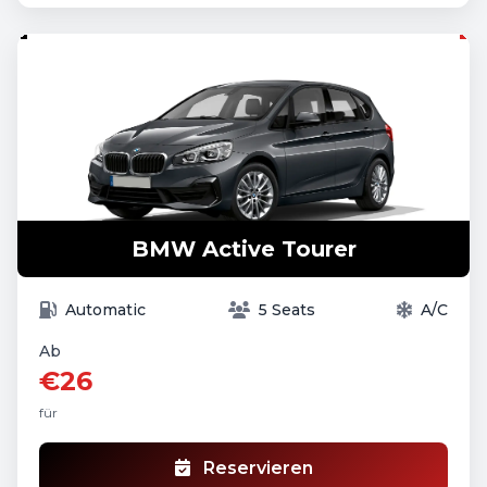
BMW Active Tourer
Automatic
5 Seats
A/C
Ab
€26
für
Reservieren