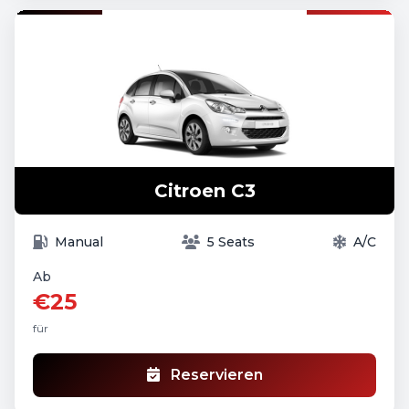
Citroen C3
Manual
5 Seats
A/C
Ab
€25
für
Reservieren