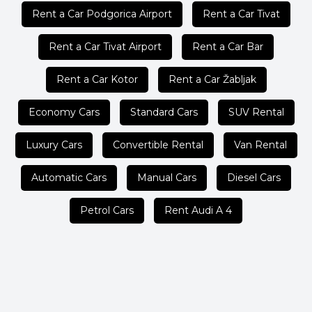
Rent a Car Podgorica Airport
Rent a Car Tivat
Rent a Car Tivat Airport
Rent a Car Bar
Rent a Car Kotor
Rent a Car Žabljak
Economy Cars
Standard Cars
SUV Rental
Luxury Cars
Convertible Rental
Van Rental
Automatic Cars
Manual Cars
Diesel Cars
Petrol Cars
Rent Audi A 4