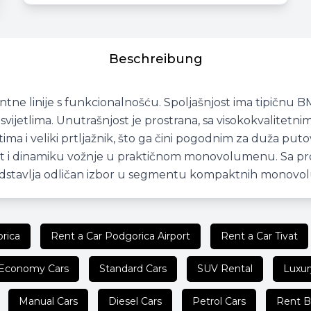
Beschreibung
ne linije s funkcionalnošću. Spoljašnjost ima tipičnu B
ijetlima. Unutrašnjost je prostrana, sa visokokvalitetni
ima i veliki prtljažnik, što ga čini pogodnim za duža put
nost i dinamiku vožnje u praktičnom monovolumenu. Sa 
edstavlja odličan izbor u segmentu kompaktnih monovo
rica
Rent a Car Podgorica Airport
Rent a Car Tivat
Economy Cars
Standard Cars
SUV Rental
Luxur
Manual Cars
Diesel Cars
Petrol Cars
Rent B