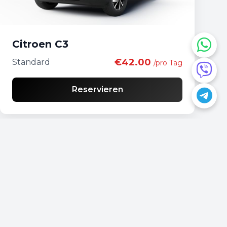
Citroen C3
€42.00
Standard
/pro Tag
Reservieren
Haben Sie Fragen?
📍
Podgorica, Montenegro
📞
+382 69 957595