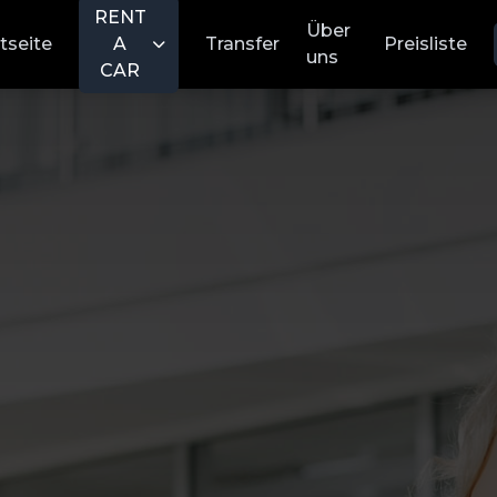
RENT
Über
tseite
A
Transfer
Preisliste
uns
CAR