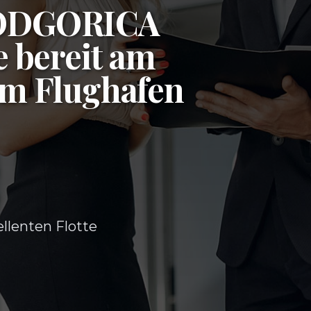
ODGORICA
e bereit am
am
Flughafen
ellenten Flotte