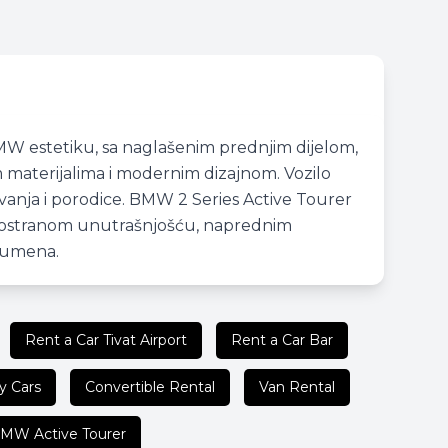
MW estetiku, sa naglašenim prednjim dijelom,
m materijalima i modernim dizajnom. Vozilo
ovanja i porodice. BMW 2 Series Active Tourer
prostranom unutrašnjošću, naprednim
lumena.
Rent a Car Tivat Airport
Rent a Car Bar
y Cars
Convertible Rental
Van Rental
MW Active Tourer