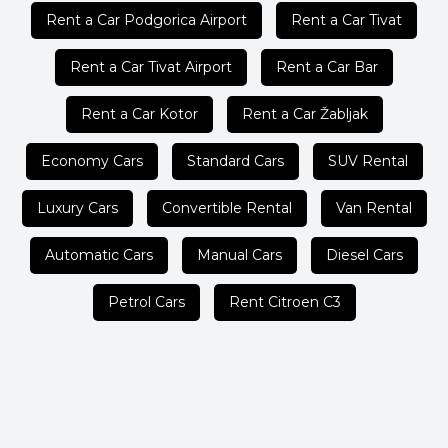
Rent a Car Podgorica Airport
Rent a Car Tivat
Rent a Car Tivat Airport
Rent a Car Bar
Rent a Car Kotor
Rent a Car Žabljak
Economy Cars
Standard Cars
SUV Rental
Luxury Cars
Convertible Rental
Van Rental
Automatic Cars
Manual Cars
Diesel Cars
Petrol Cars
Rent Citroen C3