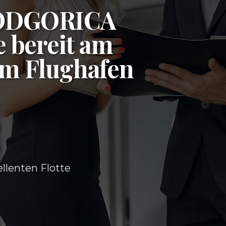
ODGORICA
e bereit am
am
Flughafen
ellenten Flotte