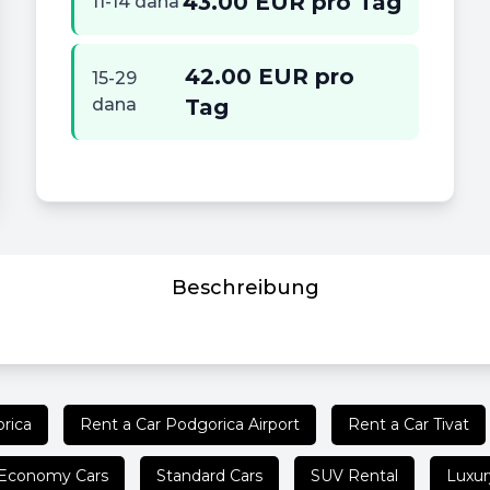
43.00 EUR pro Tag
11-14 dana
42.00 EUR pro
15-29
dana
Tag
Beschreibung
rica
Rent a Car Podgorica Airport
Rent a Car Tivat
Economy Cars
Standard Cars
SUV Rental
Luxur