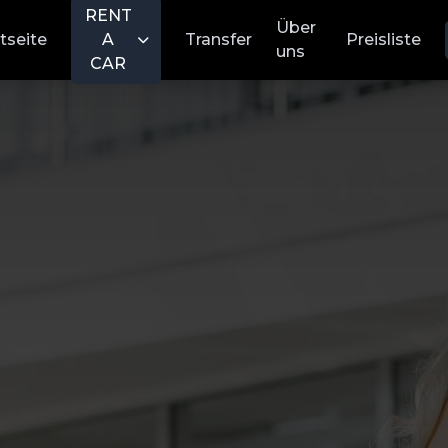
RENT
Über
tseite
A
Transfer
Preisliste
uns
CAR