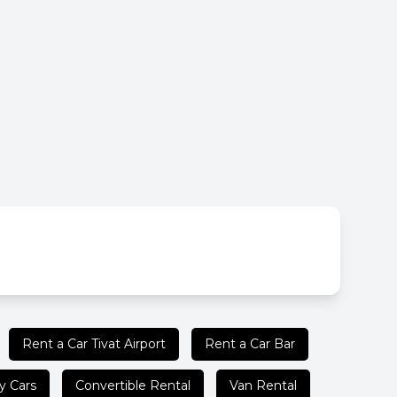
Rent a Car Tivat Airport
Rent a Car Bar
y Cars
Convertible Rental
Van Rental