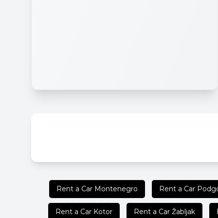
Rent a Car Montenegro
Rent a Car Podgo
Rent a Car Kotor
Rent a Car Žabljak