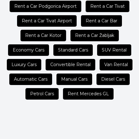
Rent a Car Podgorica Airport
Rent a Car Tivat
Rent a Car Tivat Airport
Rent a Car Bar
Rent a Car Kotor
Rent a Car Žabljak
Economy Cars
Standard Cars
SUV Rental
Luxury Cars
Convertible Rental
Van Rental
Automatic Cars
Manual Cars
Diesel Cars
Petrol Cars
Rent Mercedes GL