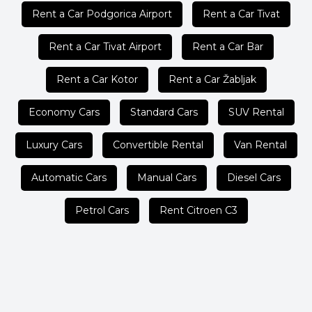
Rent a Car Podgorica Airport
Rent a Car Tivat
Rent a Car Tivat Airport
Rent a Car Bar
Rent a Car Kotor
Rent a Car Žabljak
Economy Cars
Standard Cars
SUV Rental
Luxury Cars
Convertible Rental
Van Rental
Automatic Cars
Manual Cars
Diesel Cars
Petrol Cars
Rent Citroen C3