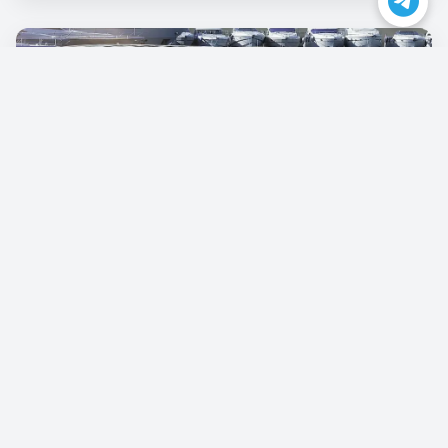
Opel Vivaro
€87.00
/pro Tag
Reservieren