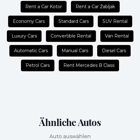
Rent a Car Kotor
Rent a Car Žabljak
Economy Cars
Standard Cars
SUV Rental
Luxury Cars
Convertible Rental
Van Rental
Automatic Cars
Manual Cars
Diesel Cars
Petrol Cars
Rent Mercedes B Class
Ähnliche Autos
Auto auswählen