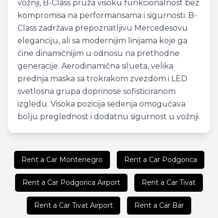
vožnji, B-Class pruža visoku funkcionalnost bez
kompromisa na performansama i sigurnosti. B-
Class zadržava prepoznatljivu Mercedesovu
eleganciju, ali sa modernijim linijama koje ga
čine dinamičnijim u odnosu na prethodne
generacije. Aerodinamična silueta, velika
prednja maska sa trokrakom zvezdom i LED
svetlosna grupa doprinose sofisticiranom
izgledu. Visoka pozicija sedenja omogućava
bolju preglednost i dodatnu sigurnost u vožnji.
Rent a Car Montenegro
Rent a Car Podgorica
Rent a Car Podgorica Airport
Rent a Car Tivat
Rent a Car Tivat Airport
Rent a Car Bar