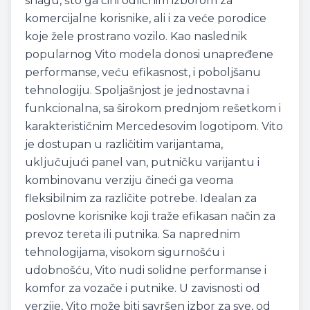
snagu, što ga čini odličnim izborom za
komercijalne korisnike, ali i za veće porodice
koje žele prostrano vozilo. Kao naslednik
popularnog Vito modela donosi unapređene
performanse, veću efikasnost, i poboljšanu
tehnologiju. Spoljašnjost je jednostavna i
funkcionalna, sa širokom prednjom rešetkom i
karakterističnim Mercedesovim logotipom. Vito
je dostupan u različitim varijantama,
uključujući panel van, putničku varijantu i
kombinovanu verziju čineći ga veoma
fleksibilnim za različite potrebe. Idealan za
poslovne korisnike koji traže efikasan način za
prevoz tereta ili putnika. Sa naprednim
tehnologijama, visokom sigurnošću i
udobnošću, Vito nudi solidne performanse i
komfor za vozače i putnike. U zavisnosti od
verzije, Vito može biti savršen izbor za sve, od