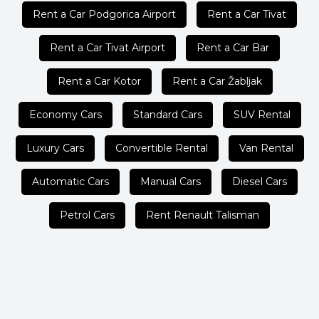
Rent a Car Podgorica Airport
Rent a Car Tivat
Rent a Car Tivat Airport
Rent a Car Bar
Rent a Car Kotor
Rent a Car Žabljak
Economy Cars
Standard Cars
SUV Rental
Luxury Cars
Convertible Rental
Van Rental
Automatic Cars
Manual Cars
Diesel Cars
Petrol Cars
Rent Renault Talisman