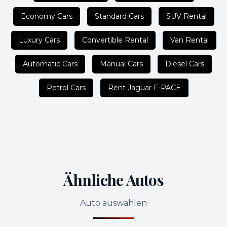
Economy Cars
Standard Cars
SUV Rental
Luxury Cars
Convertible Rental
Van Rental
Automatic Cars
Manual Cars
Diesel Cars
Petrol Cars
Rent Jaguar F-PACE
Ähnliche Autos
Auto auswählen