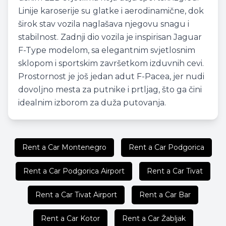
Linije karoserije su glatke i aerodinamične, dok
širok stav vozila naglašava njegovu snagu i
stabilnost. Zadnji dio vozila je inspirisan Jaguar
F-Type modelom, sa elegantnim svjetlosnim
sklopom i sportskim završetkom izduvnih cevi.
Prostornost je još jedan adut F-Pacea, jer nudi
dovoljno mesta za putnike i prtljag, što ga čini
idealnim izborom za duža putovanja.
Rent a Car Montenegro
Rent a Car Podgorica
Rent a Car Podgorica Airport
Rent a Car Tivat
Rent a Car Tivat Airport
Rent a Car Bar
Rent a Car Kotor
Rent a Car Žabljak