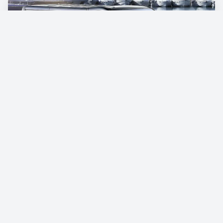
Opel Vivaro
€87.00
/pro Tag
Reservieren