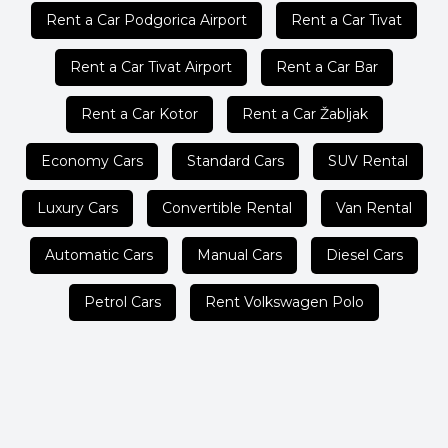
Rent a Car Podgorica Airport
Rent a Car Tivat
Rent a Car Tivat Airport
Rent a Car Bar
Rent a Car Kotor
Rent a Car Žabljak
Economy Cars
Standard Cars
SUV Rental
Luxury Cars
Convertible Rental
Van Rental
Automatic Cars
Manual Cars
Diesel Cars
Petrol Cars
Rent Volkswagen Polo