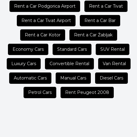
Rent a Car Podgorica Airport
Rent a Car Tivat
Rent a Car Tivat Airport
Rent a Car Bar
Rent a Car Kotor
Rent a Car Žabljak
Economy Cars
Standard Cars
SUV Rental
Luxury Cars
Convertible Rental
Van Rental
Automatic Cars
Manual Cars
Diesel Cars
Petrol Cars
Rent Peugeot 2008