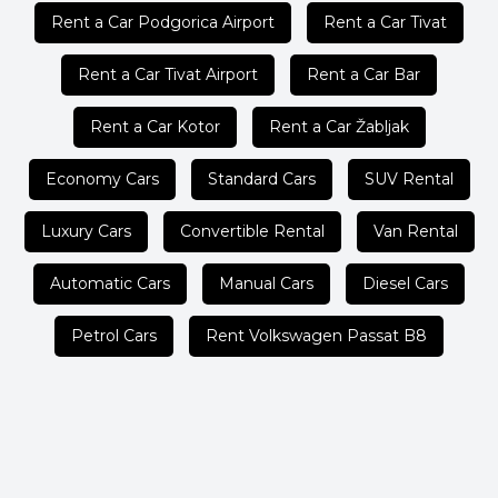
Rent a Car Podgorica Airport
Rent a Car Tivat
Rent a Car Tivat Airport
Rent a Car Bar
Rent a Car Kotor
Rent a Car Žabljak
Economy Cars
Standard Cars
SUV Rental
Luxury Cars
Convertible Rental
Van Rental
Automatic Cars
Manual Cars
Diesel Cars
Petrol Cars
Rent Volkswagen Passat B8