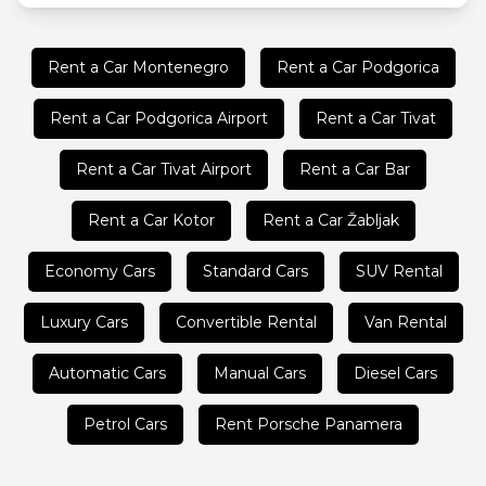
Rent a Car Montenegro
Rent a Car Podgorica
Rent a Car Podgorica Airport
Rent a Car Tivat
Rent a Car Tivat Airport
Rent a Car Bar
Rent a Car Kotor
Rent a Car Žabljak
Economy Cars
Standard Cars
SUV Rental
Luxury Cars
Convertible Rental
Van Rental
Automatic Cars
Manual Cars
Diesel Cars
Petrol Cars
Rent Porsche Panamera