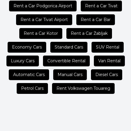
Rent a Car Podgorica Airport
Rent a Car Tivat
Rent a Car Tivat Airport
Rent a Car Bar
Rent a Car Kotor
Rent a Car Žabljak
Economy Cars
Standard Cars
SUV Rental
Luxury Cars
Convertible Rental
Van Rental
Automatic Cars
Manual Cars
Diesel Cars
Petrol Cars
Rent Volkswagen Touareg