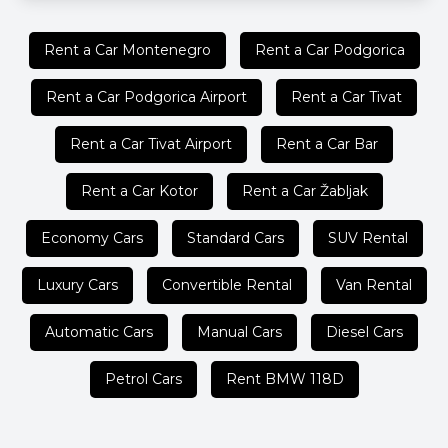
Rent a Car Montenegro
Rent a Car Podgorica
Rent a Car Podgorica Airport
Rent a Car Tivat
Rent a Car Tivat Airport
Rent a Car Bar
Rent a Car Kotor
Rent a Car Žabljak
Economy Cars
Standard Cars
SUV Rental
Luxury Cars
Convertible Rental
Van Rental
Automatic Cars
Manual Cars
Diesel Cars
Petrol Cars
Rent BMW 118D