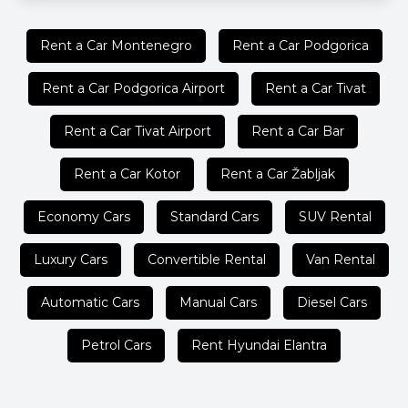
Rent a Car Montenegro
Rent a Car Podgorica
Rent a Car Podgorica Airport
Rent a Car Tivat
Rent a Car Tivat Airport
Rent a Car Bar
Rent a Car Kotor
Rent a Car Žabljak
Economy Cars
Standard Cars
SUV Rental
Luxury Cars
Convertible Rental
Van Rental
Automatic Cars
Manual Cars
Diesel Cars
Petrol Cars
Rent Hyundai Elantra