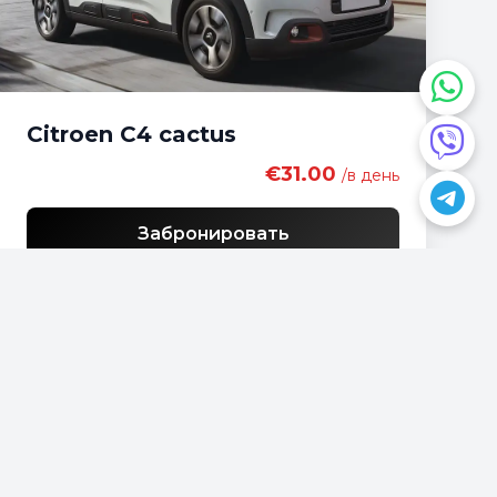
Citroen C4 cactus
€31.00
/в день
Забронировать
У вас есть вопрос?
📍
Podgorica, Montenegro