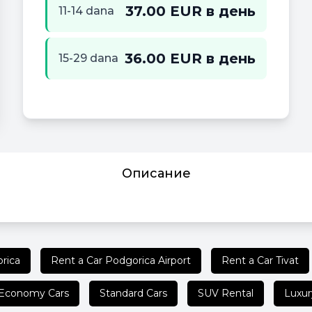
37.00 EUR в день
11-14 dana
36.00 EUR в день
15-29 dana
Описание
rica
Rent a Car Podgorica Airport
Rent a Car Tivat
Economy Cars
Standard Cars
SUV Rental
Luxur