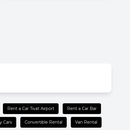
Rent a Car Tivat Airport
Rent a Car Bar
y Cars
Convertible Rental
Van Rental