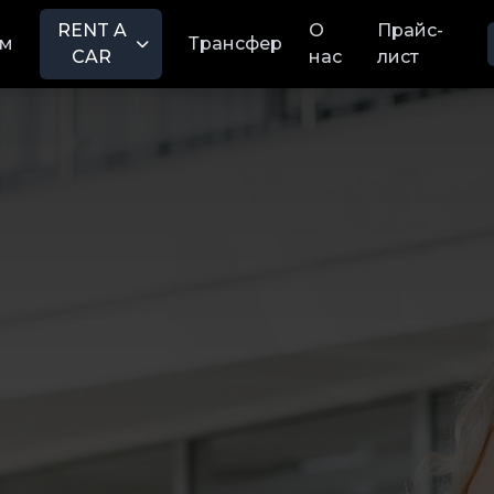
RENT A
О
Прайс-
м
Трансфер
CAR
нас
лист