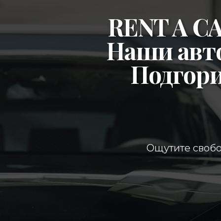
RENT A 
Наши авт
Подгор
Ощутите свобо