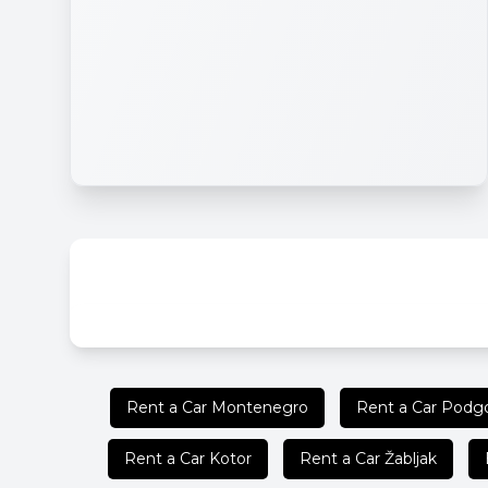
Rent a Car Montenegro
Rent a Car Podgo
Rent a Car Kotor
Rent a Car Žabljak