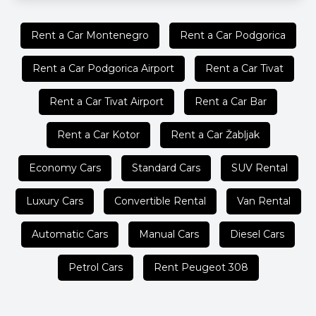
Rent a Car Montenegro
Rent a Car Podgorica
Rent a Car Podgorica Airport
Rent a Car Tivat
Rent a Car Tivat Airport
Rent a Car Bar
Rent a Car Kotor
Rent a Car Žabljak
Economy Cars
Standard Cars
SUV Rental
Luxury Cars
Convertible Rental
Van Rental
Automatic Cars
Manual Cars
Diesel Cars
Petrol Cars
Rent Peugeot 308