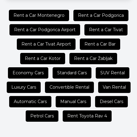
Rent a Car Montenegro
Rent a Car Podgorica
Rent a Car Podgorica Airport
Rent a Car Tivat
Rent a Car Tivat Airport
Rent a Car Bar
Rent a Car Kotor
Rent a Car Žabljak
Economy Cars
Standard Cars
SUV Rental
Luxury Cars
Convertible Rental
Van Rental
Automatic Cars
Manual Cars
Diesel Cars
Petrol Cars
Rent Toyota Rav 4