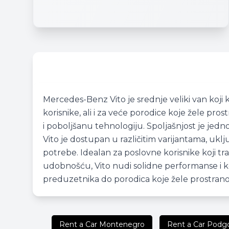
Mercedes-Benz Vito je srednje veliki van koji
korisnike, ali i za veće porodice koje žele p
i poboljšanu tehnologiju. Spoljašnjost je je
Vito je dostupan u različitim varijantama, ukl
potrebe. Idealan za poslovne korisnike koji tr
udobnošću, Vito nudi solidne performanse i kom
preduzetnika do porodica koje žele prostrano 
Rent a Car Montenegro
Rent a Car Podgo