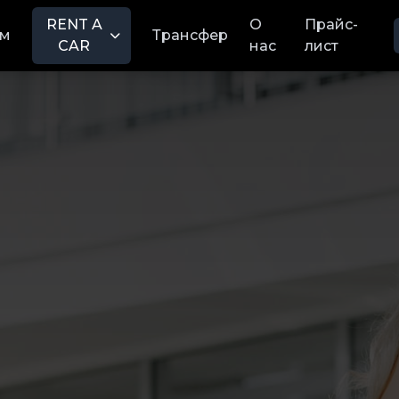
RENT A
О
Прайс-
м
Трансфер
CAR
нас
лист