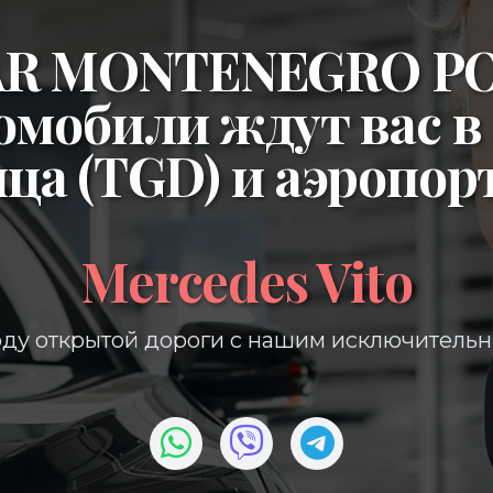
CAR MONTENEGRO P
омобили ждут вас в
ица (TGD)
и
аэропор
Mercedes Vito
ду открытой дороги с нашим исключитель