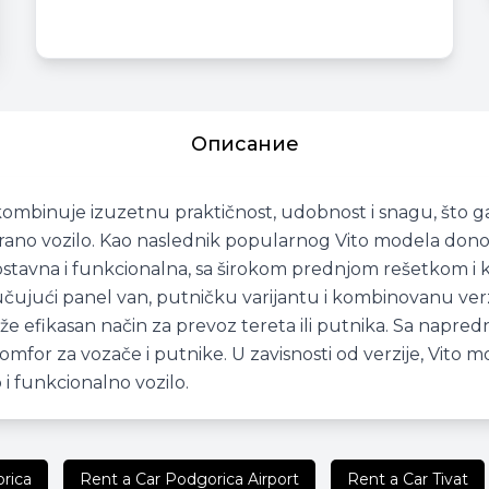
Описание
 kombinuje izuzetnu praktičnost, udobnost i snagu, što g
rostrano vozilo. Kao naslednik popularnog Vito modela do
dnostavna i funkcionalna, sa širokom prednjom rešetkom i
jučujući panel van, putničku varijantu i kombinovanu verzi
aže efikasan način za prevoz tereta ili putnika. Sa napr
for za vozače i putnike. U zavisnosti od verzije, Vito mož
i funkcionalno vozilo.
rica
Rent a Car Podgorica Airport
Rent a Car Tivat