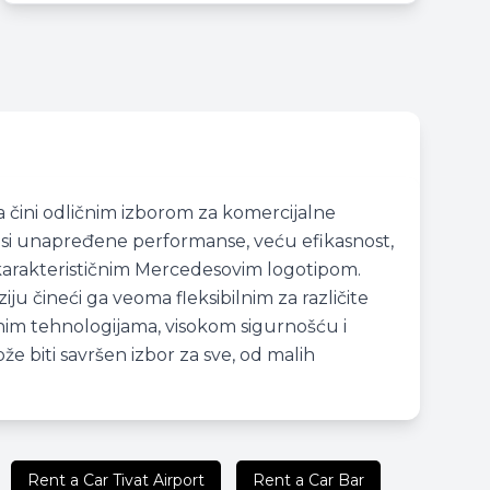
a čini odličnim izborom za komercijalne
nosi unapređene performanse, veću efikasnost,
 karakterističnim Mercedesovim logotipom.
ju čineći ga veoma fleksibilnim za različite
ednim tehnologijama, visokom sigurnošću i
e biti savršen izbor za sve, od malih
Rent a Car Tivat Airport
Rent a Car Bar