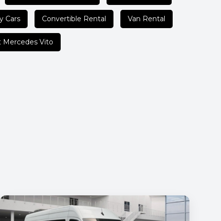
y Cars
Convertible Rental
Van Rental
 Mercedes Vito