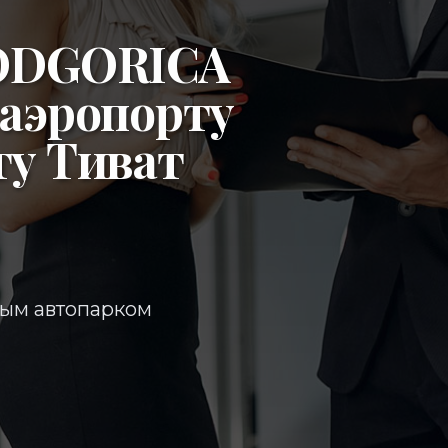
ODGORICA
аэропорту
ту Тиват
ным автопарком