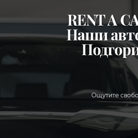
RENT A 
Наши авт
Подгор
Ощутите свобо