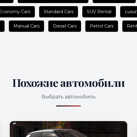
Economy Cars
Standard Cars
SUV Rental
Luxur
Manual Cars
Diesel Cars
Petrol Cars
Rent
Похожие автомобили
Выбрать автомобиль