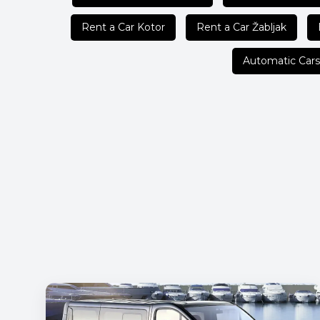
Rent a Car Kotor
Rent a Car Žabljak
Automatic Cars