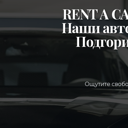
RENT A 
Наши авт
Подгор
Ощутите свобо