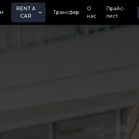
RENT A
О
Прайс-
м
Трансфер
CAR
нас
лист