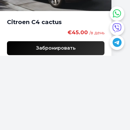
Citroen C4 cactus
€45.00
/в день
Забронировать
У вас есть вопрос?
📍
Podgorica, Montenegro
📞
+382 69 957595