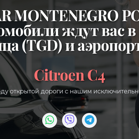
CAR MONTENEGRO P
омобили ждут вас в
ица (TGD)
и
аэропор
Citroen C4
ду открытой дороги с нашим исключитель