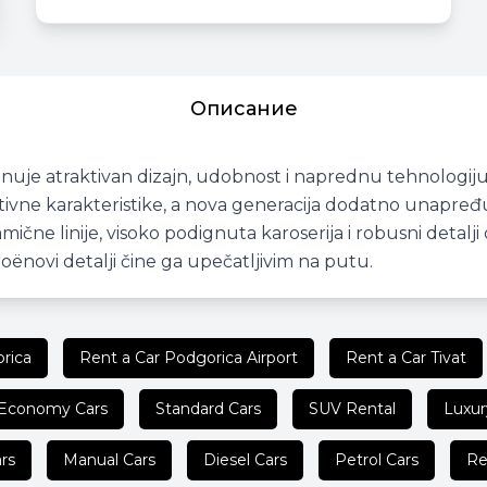
Описание
uje atraktivan dizajn, udobnost i naprednu tehnologiju. 
ovativne karakteristike, a nova generacija dodatno unapre
ične linije, visoko podignuta karoserija i robusni detalji
troënovi detalji čine ga upečatljivim na putu.
rica
Rent a Car Podgorica Airport
Rent a Car Tivat
Economy Cars
Standard Cars
SUV Rental
Luxur
rs
Manual Cars
Diesel Cars
Petrol Cars
Re