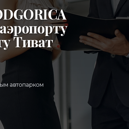
ODGORICA
аэропорту
ту Тиват
ным автопарком