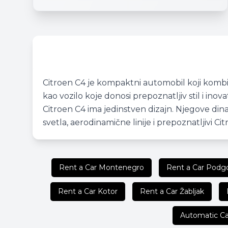
Citroen C4 je kompaktni automobil koji kombin
kao vozilo koje donosi prepoznatljiv stil i in
Citroen C4 ima jedinstven dizajn. Njegove dinam
svetla, aerodinamične linije i prepoznatljivi Ci
Rent a Car Montenegro
Rent a Car Podgo
Rent a Car Kotor
Rent a Car Žabljak
Automatic Ca