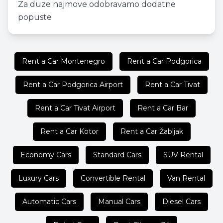
Za duze najmove odobravamo dodatne
popuste
Rent a Car Montenegro
Rent a Car Podgorica
Rent a Car Podgorica Airport
Rent a Car Tivat
Rent a Car Tivat Airport
Rent a Car Bar
Rent a Car Kotor
Rent a Car Žabljak
Economy Cars
Standard Cars
SUV Rental
Luxury Cars
Convertible Rental
Van Rental
Automatic Cars
Manual Cars
Diesel Cars