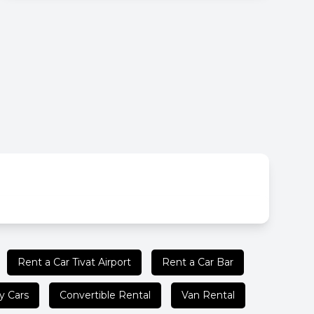
Rent a Car Tivat Airport
Rent a Car Bar
y Cars
Convertible Rental
Van Rental