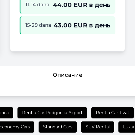
44.00 EUR в день
11-14 dana
43.00 EUR в день
15-29 dana
Описание
rica
Rent a Car Podgorica Airport
Rent a Car Tivat
Economy Cars
Standard Cars
SUV Rental
Luxur