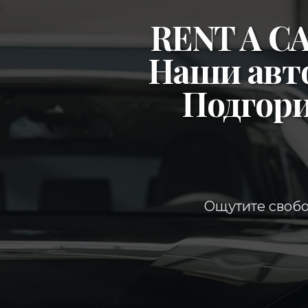
RENT A 
Наши авт
Подгор
Ощутите свобо