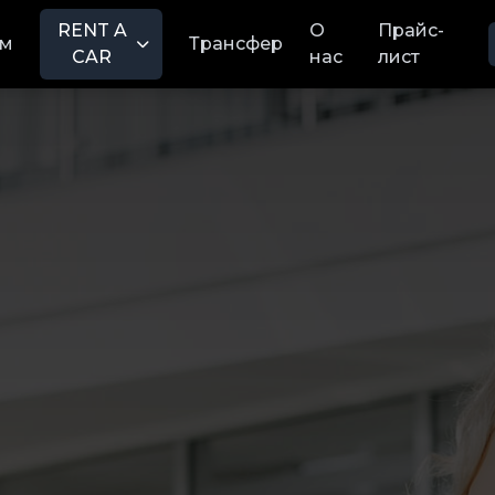
RENT A
О
Прайс-
м
Трансфер
CAR
нас
лист