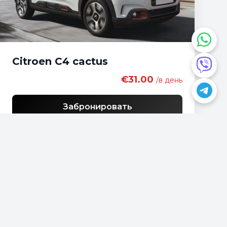
Citroen C4 cactus
€31.00
/в день
Забронировать
У вас есть вопрос?
📍
Podgorica, Montenegro