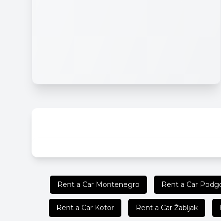
Rent a Car Montenegro
Rent a Car Podgo
Rent a Car Kotor
Rent a Car Žabljak