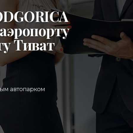
ODGORICA
аэропорту
ту Тиват
ным автопарком