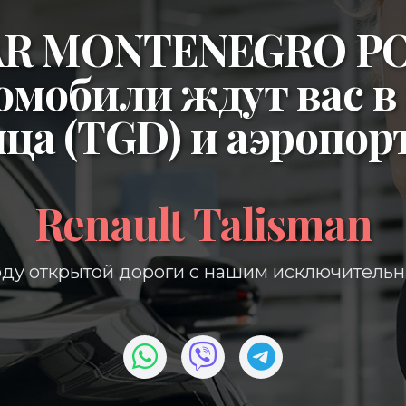
CAR MONTENEGRO P
омобили ждут вас в
ица (TGD)
и
аэропор
Renault Talisman
ду открытой дороги с нашим исключитель