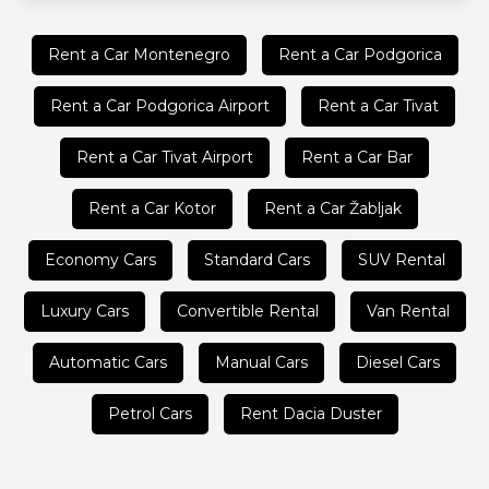
Rent a Car Montenegro
Rent a Car Podgorica
Rent a Car Podgorica Airport
Rent a Car Tivat
Rent a Car Tivat Airport
Rent a Car Bar
Rent a Car Kotor
Rent a Car Žabljak
Economy Cars
Standard Cars
SUV Rental
Luxury Cars
Convertible Rental
Van Rental
Automatic Cars
Manual Cars
Diesel Cars
Petrol Cars
Rent Dacia Duster