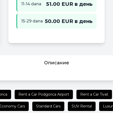
51.00 EUR в день
11-14 dana
50.00 EUR в день
15-29 dana
Описание
rica
Rent a Car Podgorica Airport
Rent a Car Tivat
Economy Cars
Standard Cars
SUV Rental
Luxur