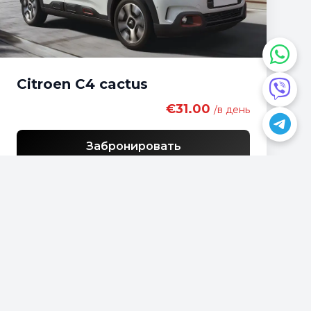
Citroen C4 cactus
€31.00
/в день
Забронировать
У вас есть вопрос?
📍
Podgorica, Montenegro