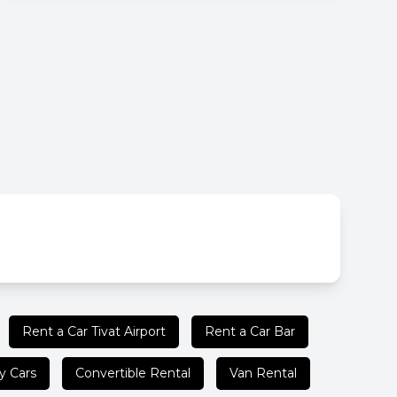
Rent a Car Tivat Airport
Rent a Car Bar
y Cars
Convertible Rental
Van Rental