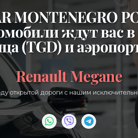
CAR MONTENEGRO P
омобили ждут вас в
ица (TGD)
и
аэропор
Renault Megane
ду открытой дороги с нашим исключитель