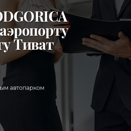
ODGORICA
аэропорту
ту Тиват
ным автопарком