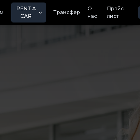
RENT A
О
Прайс-
м
Трансфер
CAR
нас
лист