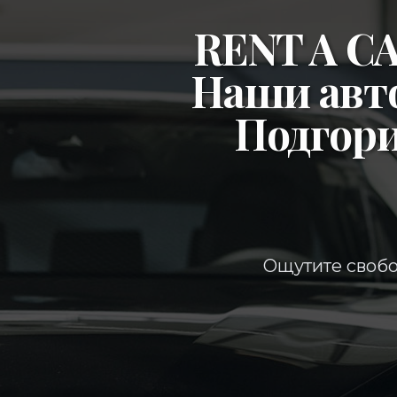
RENT A 
Наши авт
Подгор
Ощутите свобо