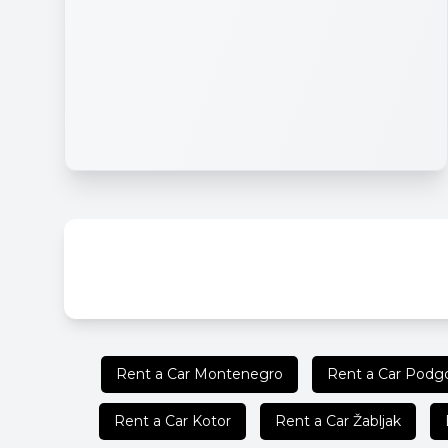
Rent a Car Montenegro
Rent a Car Podgo
Rent a Car Kotor
Rent a Car Žabljak