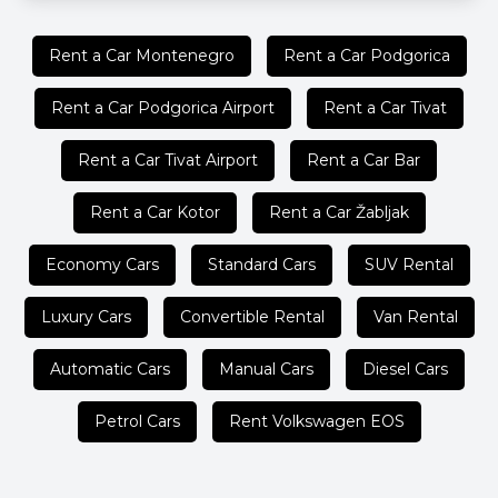
Rent a Car Montenegro
Rent a Car Podgorica
Rent a Car Podgorica Airport
Rent a Car Tivat
Rent a Car Tivat Airport
Rent a Car Bar
Rent a Car Kotor
Rent a Car Žabljak
Economy Cars
Standard Cars
SUV Rental
Luxury Cars
Convertible Rental
Van Rental
Automatic Cars
Manual Cars
Diesel Cars
Petrol Cars
Rent Volkswagen EOS