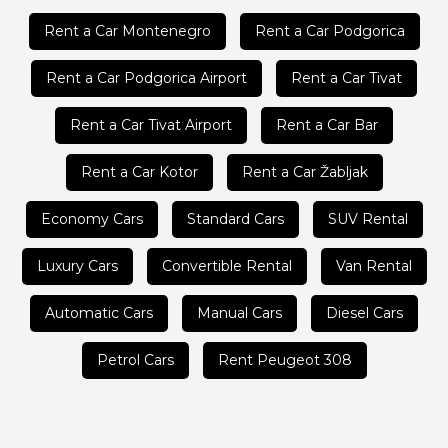
Rent a Car Montenegro
Rent a Car Podgorica
Rent a Car Podgorica Airport
Rent a Car Tivat
Rent a Car Tivat Airport
Rent a Car Bar
Rent a Car Kotor
Rent a Car Žabljak
Economy Cars
Standard Cars
SUV Rental
Luxury Cars
Convertible Rental
Van Rental
Automatic Cars
Manual Cars
Diesel Cars
Petrol Cars
Rent Peugeot 308