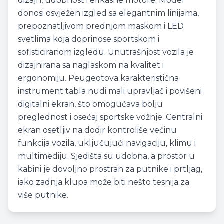
dizajn, udobnost i efikasne motore. Model
donosi osvježen izgled sa elegantnim linijama,
prepoznatljivom prednjom maskom i LED
svetlima koja doprinose sportskom i
sofisticiranom izgledu. Unutrašnjost vozila je
dizajnirana sa naglaskom na kvalitet i
ergonomiju. Peugeotova karakteristična
instrument tabla nudi mali upravljač i povišeni
digitalni ekran, što omogućava bolju
preglednost i osećaj sportske vožnje. Centralni
ekran osetljiv na dodir kontroliše većinu
funkcija vozila, uključujući navigaciju, klimu i
multimediju. Sjedišta su udobna, a prostor u
kabini je dovoljno prostran za putnike i prtljag,
iako zadnja klupa može biti nešto tesnija za
više putnike.