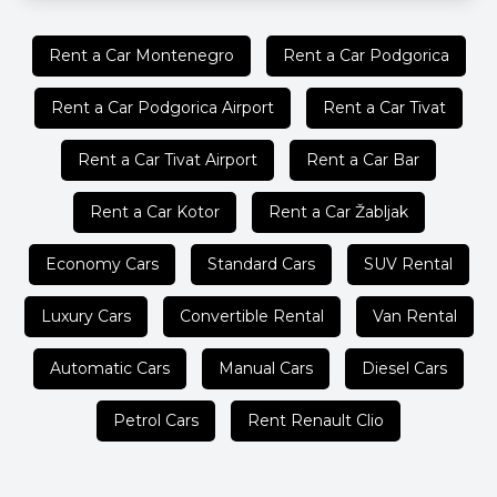
Rent a Car Montenegro
Rent a Car Podgorica
Rent a Car Podgorica Airport
Rent a Car Tivat
Rent a Car Tivat Airport
Rent a Car Bar
Rent a Car Kotor
Rent a Car Žabljak
Economy Cars
Standard Cars
SUV Rental
Luxury Cars
Convertible Rental
Van Rental
Automatic Cars
Manual Cars
Diesel Cars
Petrol Cars
Rent Renault Clio