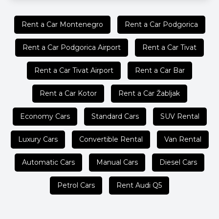
Rent a Car Montenegro
Rent a Car Podgorica
Rent a Car Podgorica Airport
Rent a Car Tivat
Rent a Car Tivat Airport
Rent a Car Bar
Rent a Car Kotor
Rent a Car Žabljak
Economy Cars
Standard Cars
SUV Rental
Luxury Cars
Convertible Rental
Van Rental
Automatic Cars
Manual Cars
Diesel Cars
Petrol Cars
Rent Audi Q5