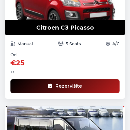
Citroen C3 Picasso
Manual
5 Seats
A/C
Od
€25
za
Rezervišite