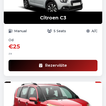
Citroen C3
Manual
5 Seats
A/C
Od
€25
za
Rezervišite