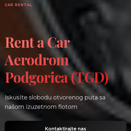
CAR RENTAL
Rent a Car
Aerodrom
Podgorica (TGD)
Iskusite slobodu otvorenog puta sa
našom izuzetnom flotom
Kontaktirajte nas