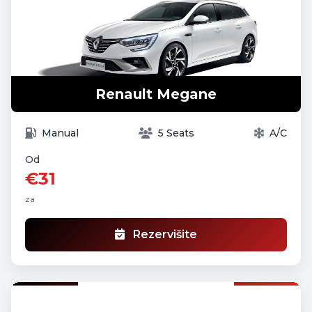
Renault Megane
Manual
5 Seats
A/C
Od
€31
za
Rezervišite