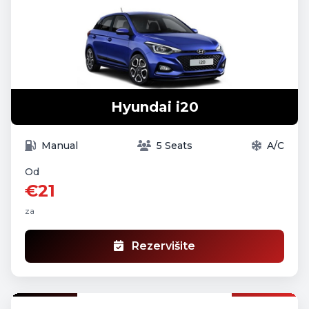
Hyundai i20
Manual
5 Seats
A/C
Od
€21
za
Rezervišite