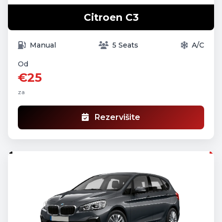
Citroen C3
Manual
5 Seats
A/C
Od
€25
za
Rezervišite