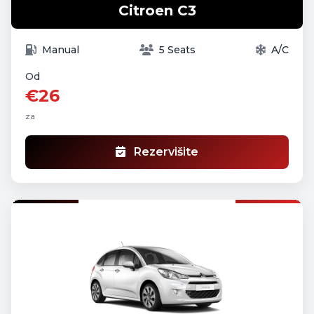
Citroen C3
Manual
5 Seats
A/C
Od
€26
za
Rezervišite