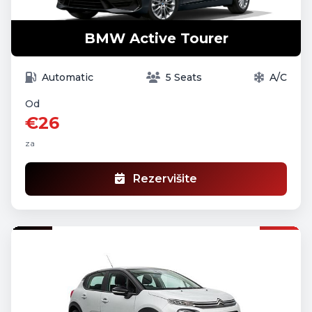
BMW Active Tourer
Automatic
5 Seats
A/C
Od
€26
za
Rezervišite