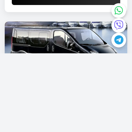
Opel Vivaro
€87.00
/po danu
Rezervišite