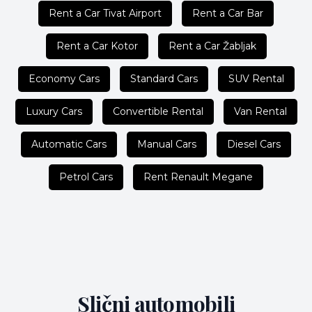
Rent a Car Tivat Airport
Rent a Car Bar
Rent a Car Kotor
Rent a Car Žabljak
Economy Cars
Standard Cars
SUV Rental
Luxury Cars
Convertible Rental
Van Rental
Automatic Cars
Manual Cars
Diesel Cars
Petrol Cars
Rent Renault Megane
Slični automobili