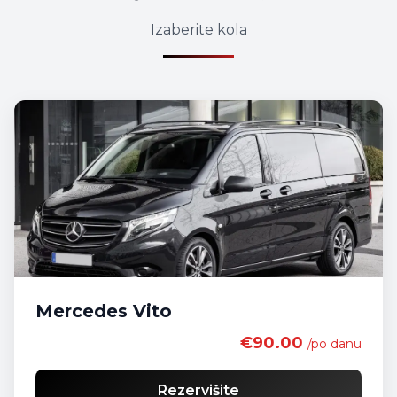
Izaberite kola
Mercedes Vito
€90.00
/po danu
Rezervišite